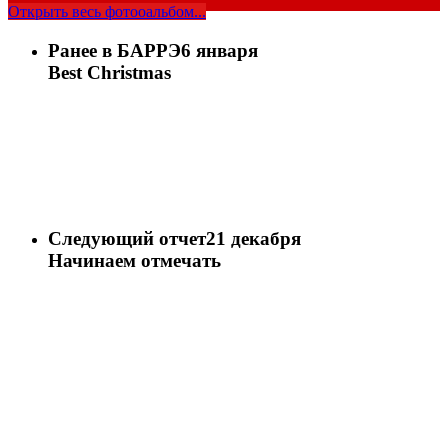
Открыть весь фотооальбом...
Ранее в БАРРЭ
6 января
Best Christmas
Следующий отчет
21 декабря
Начинаем отмечать
Share
Tweet
Share
Pin