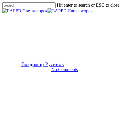
Skip
Hit enter to search or ESC to close
to
Close
main
Search
Menu
content
2019
28 декабря
Новый Год 2020
By
Владимир Русинов
14/01/2020
30 января, 2021
No Comments