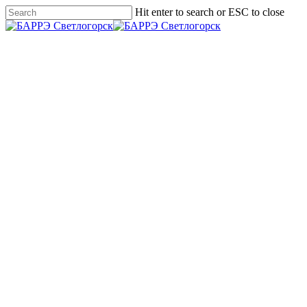
Skip
Hit enter to search or ESC to close
to
Close
main
Search
Menu
content