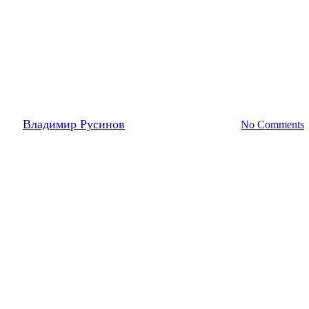
Видеоотчеты 2019
7 декабря
Summer Hits
By
Владимир Русинов
23/12/2019
25 июля, 2025
No Comments