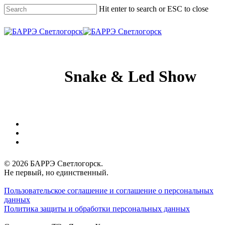
Skip
Hit enter to search or ESC to close
to
main
Close
content
Search
Menu
Snake & Led Show
vk
phone
email
© 2026 БАРРЭ Светлогорск.
Не первый, но единственный.
Пользовательское соглашение и соглашение о персональных
данных
Политика защиты и обработки персональных данных