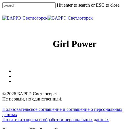
Skip
Hit enter to search or ESC to close
to
main
Close
content
Search
Menu
Girl Power
vk
phone
email
© 2026 БАРРЭ Светлогорск.
Не первый, но единственный.
Пользовательское соглашение и соглашение о персональных
данных
Политика защиты и обработки персональных данных