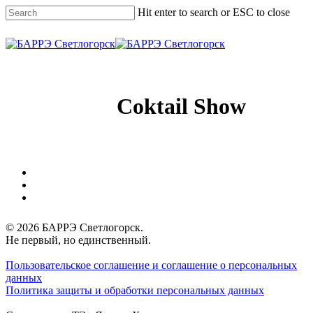
Skip
Hit enter to search or ESC to close
to
main
Close
content
Search
Menu
Coktail Show
vk
phone
email
© 2026 БАРРЭ Светлогорск.
Не первый, но единственный.
Пользовательское соглашение и соглашение о персональных
данных
Политика защиты и обработки персональных данных