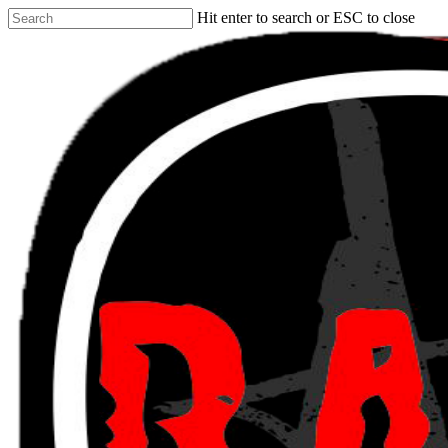
Skip
Hit enter to search or ESC to close
to
Close
main
Search
content