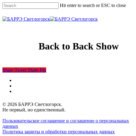
Skip
Hit enter to search or ESC to close
to
main
Close
content
Search
Menu
Back to Back Show
Share
Tweet
Share
Pin
vk
phone
email
© 2026 БАРРЭ Светлогорск.
Не первый, но единственный.
Пользовательское соглашение и соглашение о персональных
данных
Политика защиты и обработки персональных данных