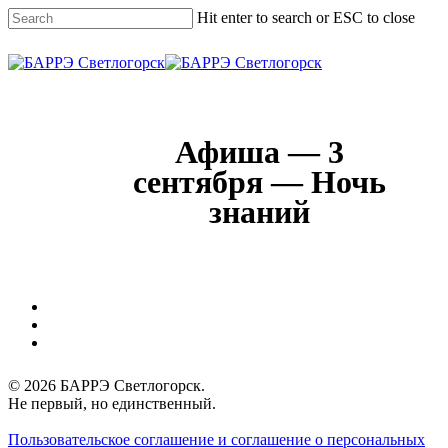
Skip
Hit enter to search or ESC to close
to
main
Close
content
Search
Menu
Афиша — 3
сентября — Ночь
знаний
vk
phone
email
© 2026 БАРРЭ Светлогорск.
Не первый, но единственный.
Пользовательское соглашение и соглашение о персональных