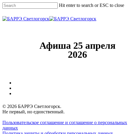
Skip
Hit enter to search or ESC to close
to
main
Close
content
Search
Menu
Афиша 25 апреля
2026
vk
phone
email
© 2026 БАРРЭ Светлогорск.
Не первый, но единственный.
Пользовательское соглашение и соглашение о персональных
данных
Политика защиты и обработки персональных данных