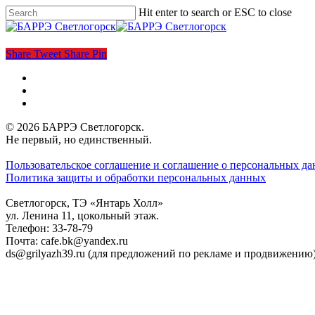
Skip
Hit enter to search or ESC to close
to
Close
main
Search
Menu
content
Share
Tweet
Share
Pin
vk
phone
email
© 2026 БАРРЭ Светлогорск.
Не первый, но единственный.
Пользовательское соглашение и соглашение о персональных д
Политика защиты и обработки персональных данных
Светлогорск, ТЭ «Янтарь Холл»
ул. Ленина 11, цокольный этаж.
Телефон: 33-78-79
Почта: cafe.bk@yandex.ru
ds@grilyazh39.ru (для предложений по рекламе и продвижению
Close
Menu