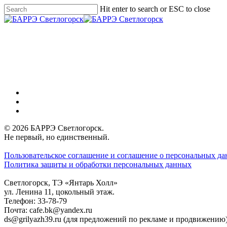
Skip
Hit enter to search or ESC to close
to
Close
main
Search
Menu
content
vk
phone
email
© 2026 БАРРЭ Светлогорск.
Не первый, но единственный.
Пользовательское соглашение и соглашение о персональных д
Политика защиты и обработки персональных данных
Светлогорск, ТЭ «Янтарь Холл»
ул. Ленина 11, цокольный этаж.
Телефон: 33-78-79
Почта: cafe.bk@yandex.ru
ds@grilyazh39.ru (для предложений по рекламе и продвижению