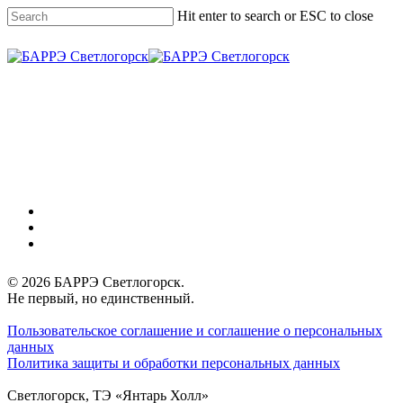
Skip
Hit enter to search or ESC to close
to
main
Close
content
Search
Menu
vk
phone
email
© 2026 БАРРЭ Светлогорск.
Не первый, но единственный.
Пользовательское соглашение и соглашение о персональных
данных
Политика защиты и обработки персональных данных
Светлогорск, ТЭ «Янтарь Холл»