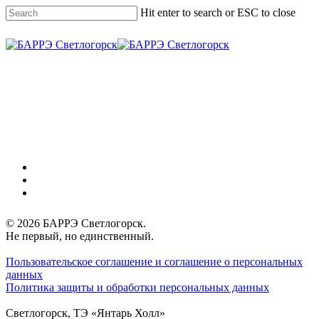
Skip
Hit enter to search or ESC to close
to
main
Close
content
Search
Menu
vk
phone
email
© 2026 БАРРЭ Светлогорск.
Не первый, но единственный.
Пользовательское соглашение и соглашение о персональных
данных
Политика защиты и обработки персональных данных
Светлогорск, ТЭ «Янтарь Холл»