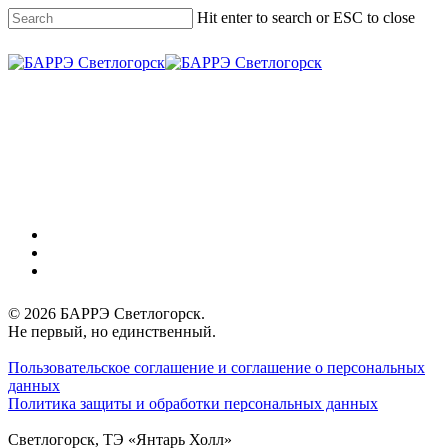
Skip
Hit enter to search or ESC to close
to
main
Close
content
Search
Menu
vk
phone
email
© 2026 БАРРЭ Светлогорск.
Не первый, но единственный.
Пользовательское соглашение и соглашение о персональных
данных
Политика защиты и обработки персональных данных
Светлогорск, ТЭ «Янтарь Холл»