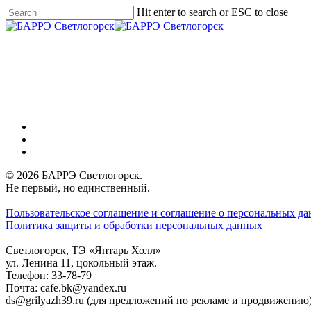
Skip
Hit enter to search or ESC to close
to
Close
main
Search
Menu
content
vk
phone
email
© 2026 БАРРЭ Светлогорск.
Не первый, но единственный.
Пользовательское соглашение и соглашение о персональных д
Политика защиты и обработки персональных данных
Светлогорск, ТЭ «Янтарь Холл»
ул. Ленина 11, цокольный этаж.
Телефон: 33-78-79
Почта: cafe.bk@yandex.ru
ds@grilyazh39.ru (для предложений по рекламе и продвижению