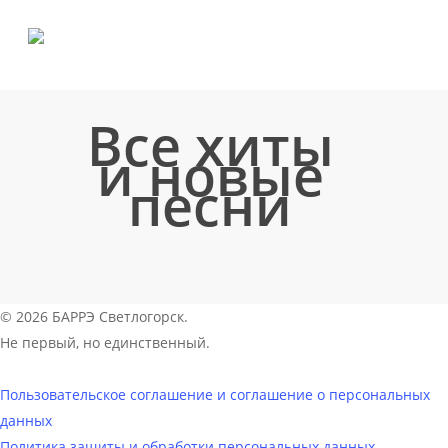
Skip
to
main
content
Все хиты
и новые
песни
vk
© 2026 БАРРЭ Светлогорск.
phone
Не первый, но единственный.
email
Пользовательское соглашение и соглашение о персональных
данных
Политика защиты и обработки персональных данных