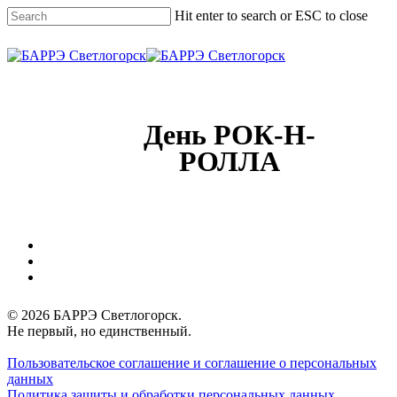
Skip
Hit enter to search or ESC to close
to
main
Close
content
Search
Menu
День РОК-Н-
РОЛЛА
vk
phone
email
© 2026 БАРРЭ Светлогорск.
Не первый, но единственный.
Пользовательское соглашение и соглашение о персональных
данных
Политика защиты и обработки персональных данных